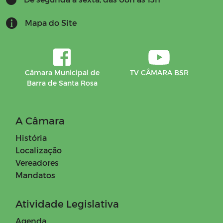
Manuais
Mapa do Site
Mensário oficial
Concurso Público
Câmara Municipal de
TV CÂMARA BSR
Barra de Santa Rosa
Campanhas
Diário oficial
A Câmara
História
Portal do Contribuinte
Localização
Vereadores
Obras
Mandatos
Editais
Atividade Legislativa
Agenda