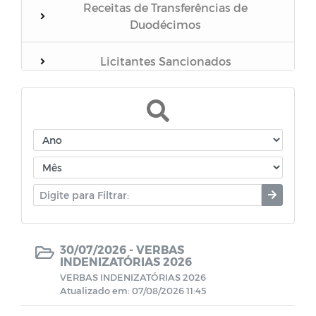
Receitas de Transferências de
Duodécimos
Licitantes Sancionados
Fiscais de Contratos
Atas de Adesão
Terceirizados
Estagiários
30/07/2026 -
VERBAS
Parecer do Poder Legislativo sobre as
INDENIZATÓRIAS 2026
contas do Poder Executivo
VERBAS INDENIZATÓRIAS 2026
Atualizado em: 07/08/2026 11:45
Julgamento das contas pelo TCE/PB