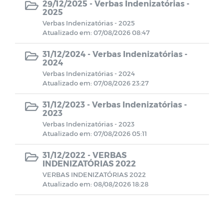
29/12/2025 -
Verbas Indenizatórias -
2025
Verbas Indenizatórias - 2025
Relatório de Gestão das Atividades
Atualizado em: 07/08/2026 08:47
Planejamento Estratégico
31/12/2024 -
Verbas Indenizatórias -
2024
Verbas Indenizatórias - 2024
PCA-Prestação de Contas do Anual
Atualizado em: 07/08/2026 23:27
31/12/2023 -
Verbas Indenizatórias -
PORTARIAS 2025
2023
Verbas Indenizatórias - 2023
Atualizado em: 07/08/2026 05:11
Regulamentação das Diárias
31/12/2022 -
VERBAS
Padrão Remuneratório - Vereadores e
INDENIZATÓRIAS 2022
Servidores
VERBAS INDENIZATÓRIAS 2022
Atualizado em: 08/08/2026 18:28
Estrutura Organizacional