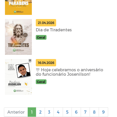
21.04.2026
Dia de Tiradentes
Geral
16.04.2026
🎊 Hoje celebramos o aniversário
do funcionário Josenilson!
Geral
Anterior
1
2
3
4
5
6
7
8
9