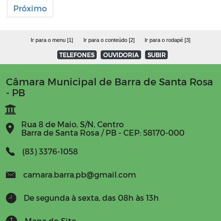
Próximo
Ir para o menu [1]
Ir para o conteúdo [2]
Ir para o rodapé [3]
TELEFONES
OUVIDORIA
SUBIR
Câmara Municipal de Barra de Santa Rosa
- PB
Rua 8 de Maio, S/N, Centro
Barra de Santa Rosa / PB - CEP: 58170-000
(83) 3376-1058
camara.barra.pb@gmail.com
De segunda à sexta, das 08h às 13h
Mapa do Site